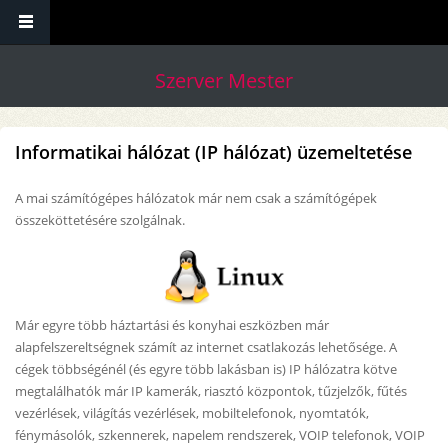
Ugrás a tartalomra
Szerver Mester
Informatikai hálózat (IP hálózat) üzemeltetése
A mai számítógépes hálózatok már nem csak a számítógépek
összeköttetésére szolgálnak.
Már egyre több háztartási és konyhai eszközben már
alapfelszereltségnek számít az internet csatlakozás lehetősége. A
cégek többségénél (és egyre több lakásban is) IP hálózatra kötve
megtalálhatók már IP kamerák, riasztó központok, tűzjelzők, fűtés
vezérlések, világítás vezérlések, mobiltelefonok, nyomtatók,
fénymásolók, szkennerek, napelem rendszerek, VOIP telefonok, VOIP