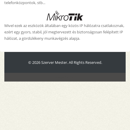
telefonközpontok, stb...
Mivel ezek az eszközök általában egy közös IP hálózatra csatlakoznak,
ezért egy gyors, stabil, jól megtervezett és biztonságosan felépített IP
hálózat, a gördülékeny munkavégzés alapja.
© 2026 Szerver Mester. All Rights Reserved.
Design by
CsIP